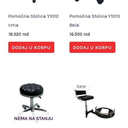
Pomoćna Stolica Y1012
Pomoćna Stolica Y1013
crna
Bela
18.320
rsd
16.500
rsd
DODAJ U KORPU
DODAJ U KORPU
Originalna
Trenut
cena
cena
Sale!
je
je:
bila:
28.800 
36.000 rsd.
NEMA NA STANJU