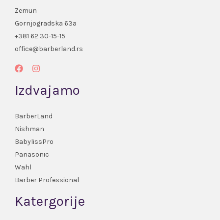
Zemun
Gornjogradska 63a
+381 62 30-15-15
office@barberland.rs
Izdvajamo
BarberLand
Nishman
BabylissPro
Panasonic
Wahl
Barber Professional
Katergorije