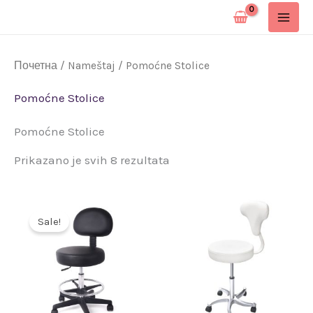
Pređi
na
sadržaj
Почетна
/
Nameštaj
/ Pomoćne Stolice
Pomoćne Stolice
Pomoćne Stolice
Prikazano je svih 8 rezultata
Originalna
Trenutna
cena
cena
Sale!
je
je:
bila:
14.400 rsd.
17.900 rsd.