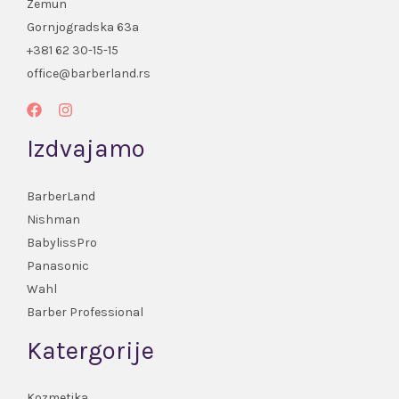
Zemun
Gornjogradska 63a
+381 62 30-15-15
office@barberland.rs
Izdvajamo
BarberLand
Nishman
BabylissPro
Panasonic
Wahl
Barber Professional
Katergorije
Kozmetika