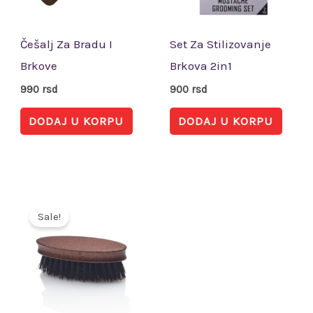
Češalj Za Bradu I
Set Za Stilizovanje
Brkove
Brkova 2in1
990
rsd
900
rsd
DODAJ U KORPU
DODAJ U KORPU
Originalna
Trenutna
cena
cena
Sale!
je
je:
bila:
680 rsd.
850 rsd.