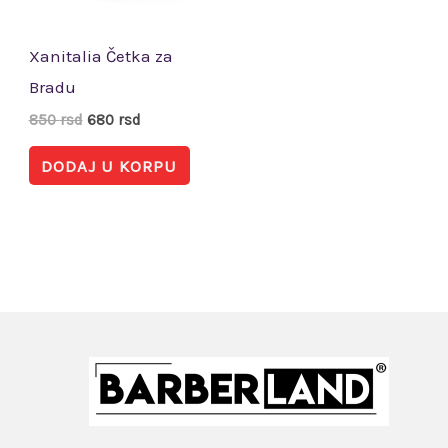
Xanitalia Četka za
Bradu
850
rsd
680
rsd
DODAJ U KORPU