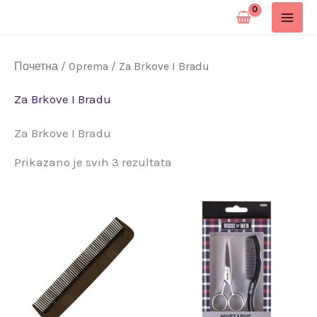
Pređi
na
sadržaj
Почетна
/
Oprema
/ Za Brkove I Bradu
Za Brkove I Bradu
Za Brkove I Bradu
Prikazano je svih 3 rezultata