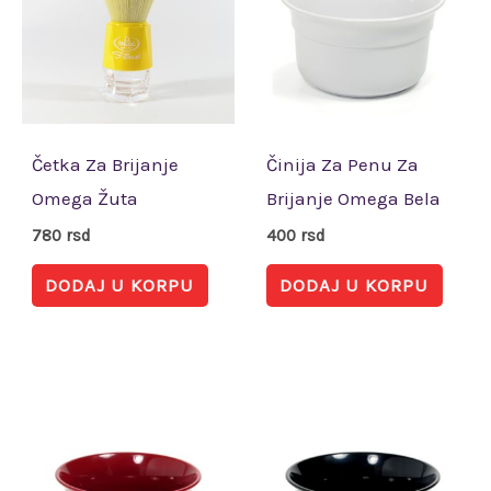
Četka Za Brijanje
Činija Za Penu Za
Omega Žuta
Brijanje Omega Bela
780
rsd
400
rsd
DODAJ U KORPU
DODAJ U KORPU