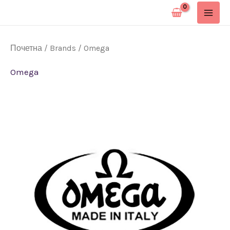
Pređi
na
sadržaj
Почетна
/
Brands
/ Omega
Omega