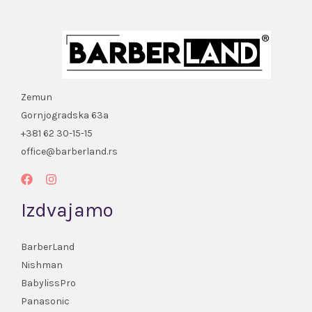
Zemun
Gornjogradska 63a
+381 62 30-15-15
office@barberland.rs
Izdvajamo
BarberLand
Nishman
BabylissPro
Panasonic