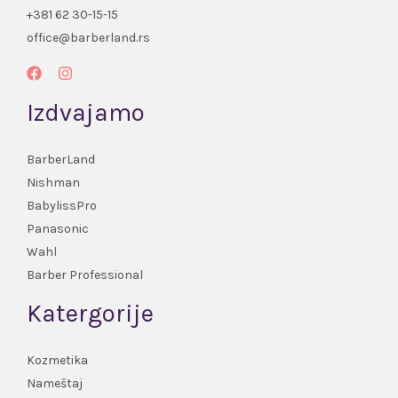
+381 62 30-15-15
office@barberland.rs
Izdvajamo
BarberLand
Nishman
BabylissPro
Panasonic
Wahl
Barber Professional
Katergorije
Kozmetika
Nameštaj