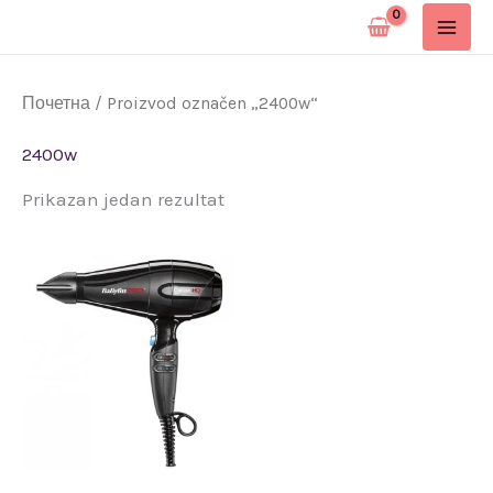
Pređi
na
sadržaj
Почетна
/ Proizvod označen „2400w“
2400w
Prikazan jedan rezultat